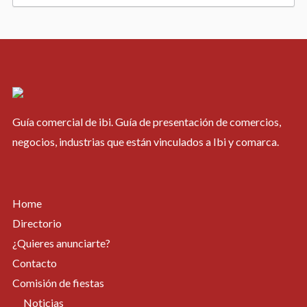
W
i
s
h
Guía comercial de ibi. Guía de presentación de comercios,
l
negocios, industrias que están vinculados a Ibi y comarca.
i
s
Home
Directorio
t
¿Quieres anunciarte?
Contacto
Comisión de fiestas
Noticias