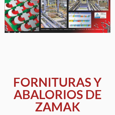
i
n
e
:
s
t
a
s
FORNITURAS Y
ABALORIOS DE
ZAMAK