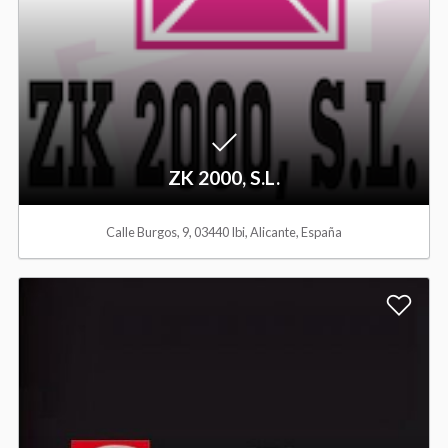
W
i
s
h
ZK 2000, S.L.
l
Calle Burgos, 9, 03440 Ibi, Alicante, España
i
s
A
t
d
d
t