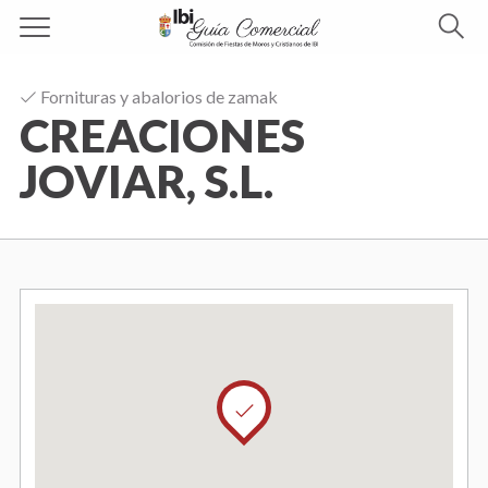
G
B
u
u
í
Fornituras y abalorios de zamak
s
CREACIONES
a
c
C
a
JOVIAR, S.L.
r
o
m
e
r
c
i
a
l
I