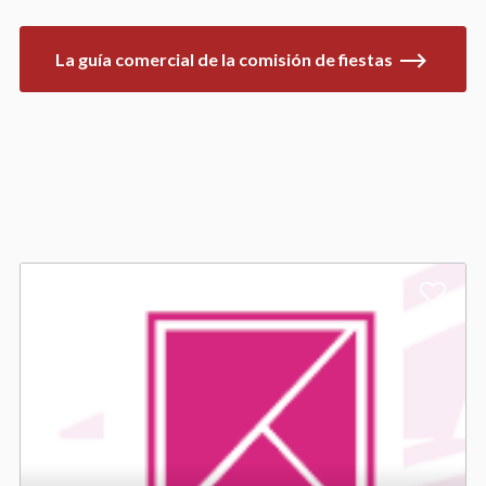
La guía comercial de la comisión de fiestas
A
d
d
t
o