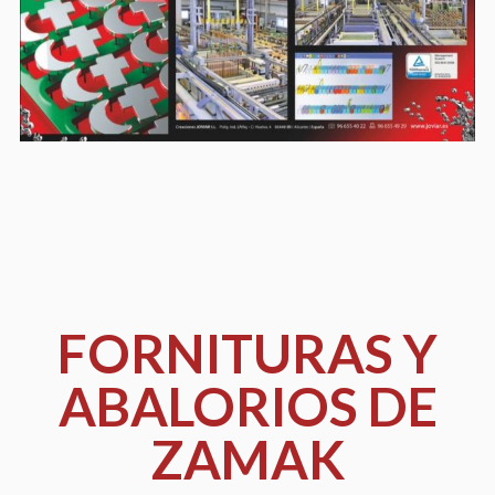
i
n
e
:
s
t
a
s
FORNITURAS Y
ABALORIOS DE
ZAMAK