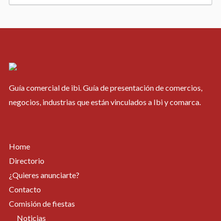
W
i
s
h
Guía comercial de ibi. Guía de presentación de comercios,
l
negocios, industrias que están vinculados a Ibi y comarca.
i
s
Home
Directorio
t
¿Quieres anunciarte?
Contacto
Comisión de fiestas
Noticias