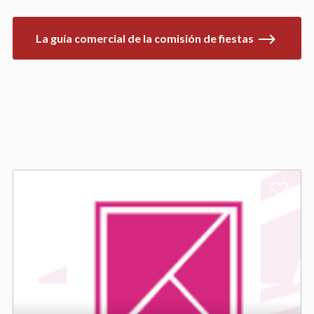
La guía comercial de la comisión de fiestas
A
d
d
t
o