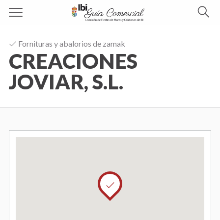
G
B
u
u
í
Fornituras y abalorios de zamak
s
CREACIONES
a
c
C
a
JOVIAR, S.L.
r
o
m
e
r
c
i
a
l
I