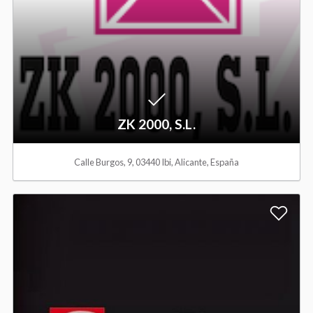
W
i
s
h
ZK 2000, S.L.
l
Calle Burgos, 9, 03440 Ibi, Alicante, España
i
s
A
t
d
d
t