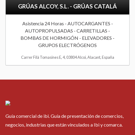
GRÚAS ALCOY, S.L. - GRÚAS CATALÁ
l
i
Asistencia 24 Horas - AUTOCARGANTES -
AUTOPROPULSADAS - CARRETILLAS -
s
BOMBAS DE HORMIGÓN - ELEVADORES -
t
GRUPOS ELECTRÓGENOS
Carrer Filà Tomasines E, 4, 03804 Alcoi, Alacant, España
Guía comercial de ibi. Guía de presentación de comercios,
negocios, industrias que están vinculados a Ibi y comarca.