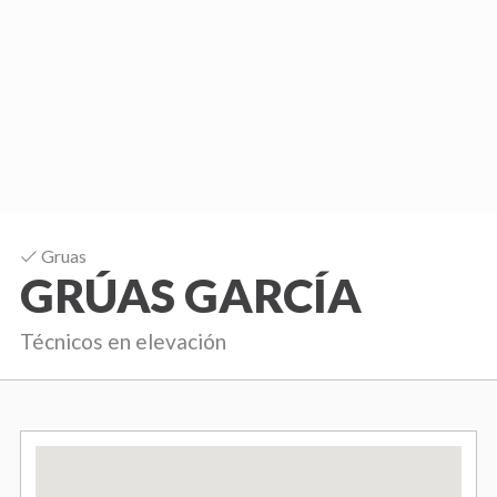
b
i
-
C
o
m
i
Gruas
s
GRÚAS GARCÍA
i
ó
Técnicos en elevación
n
d
e
F