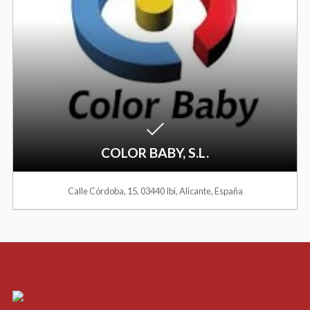
t
i
o
s
W
t
i
s
h
COLOR BABY, S.L.
l
Calle Córdoba, 15, 03440 Ibi, Alicante, España
i
s
t