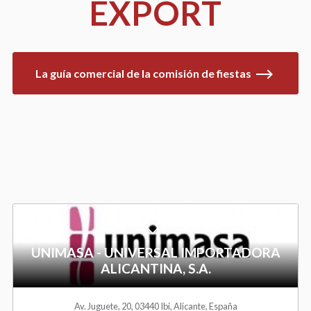
EXPORT
La guía comercial de la comisión de fiestas
A
d
UNIMASA - UNIVERSAL IMPORTADORA
ALICANTINA, S.A.
d
t
Av. Juguete, 20, 03440 Ibi, Alicante, España