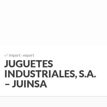
b
i
-
C
o
m
i
Import - export
s
JUGUETES
i
INDUSTRIALES, S.A.
ó
n
– JUINSA
d
e
F