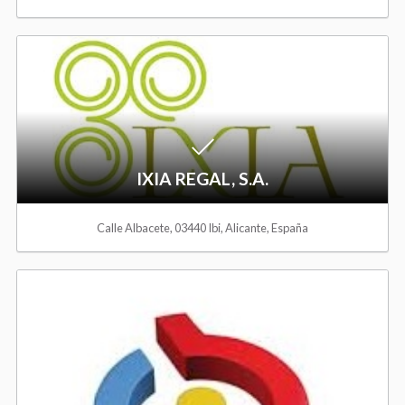
o
A
W
d
i
d
s
t
IXIA REGAL, S.A.
h
o
l
Calle Albacete, 03440 Ibi, Alicante, España
W
i
i
A
s
s
d
t
h
d
l