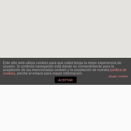
Este sitio web utiliza cookies para que usted tenga la mejor experiencia de
usuario. Si continúa navegando está dando su consentimiento para la
aceptación de las mencionadas cookies y la aceptación de nuestra
política de
cookies
, pinche el enlace para mayor información.
plugin cookies
ACEPTAR
C
Industrias Auxiliares
A