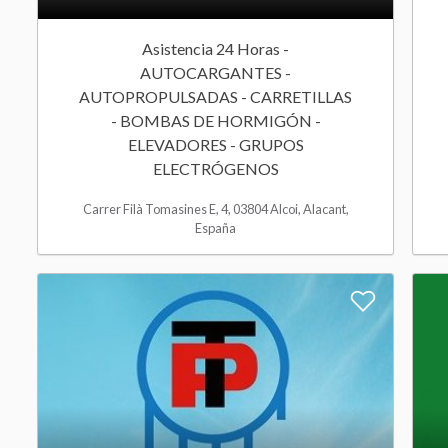
F
h
i
l
Asistencia 24 Horas -
e
AUTOCARGANTES -
s
i
AUTOPROPULSADAS - CARRETILLAS
t
- BOMBAS DE HORMIGÓN -
s
ELEVADORES - GRUPOS
a
ELECTRÓGENOS
t
s
Carrer Filà Tomasines E, 4, 03804 Alcoi, Alacant,
España
A
d
d
t