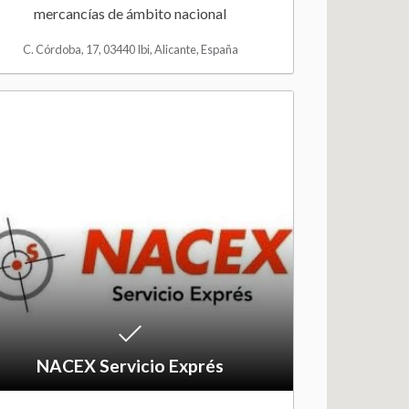
mercancías de ámbito nacional
i
C. Córdoba, 17, 03440 Ibi, Alicante, España
s
h
A
l
d
i
d
s
t
t
o
W
i
NACEX Servicio Exprés
s