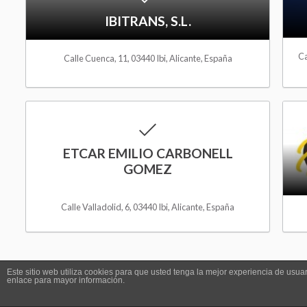
i
IBITRANS, S.L.
s
Ca
Calle Cuenca, 11, 03440 Ibi, Alicante, España
h
l
A
i
d
ETCAR EMILIO CARBONELL
s
GOMEZ
d
t
t
Calle Valladolid, 6, 03440 Ibi, Alicante, España
o
W
10
of
14
Listings
·
Transporte y logística
Este sitio web utiliza cookies para que usted tenga la mejor experiencia de us
enlace para mayor información.
i