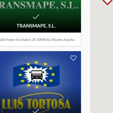
o
W
i
TRANSMAPE, S.L.
s
alle Virgen de la Salud, 2A, 03440 Ibi, Alicante, España
h
A
l
d
i
d
s
t
t
o
W