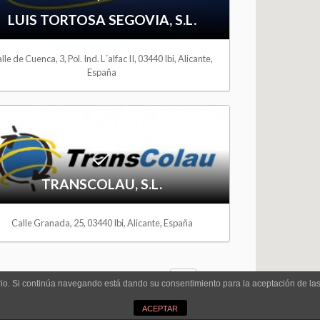
i
LUIS TORTOSA SEGOVIA, S.L.
s
lle de Cuenca, 3, Pol. Ind. L´alfac II, 03440 Ibi, Alicante,
España
h
l
A
i
d
s
d
TRANSCOLAU, S.L.
t
t
Calle Granada, 25, 03440 Ibi, Alicante, España
o
W
P
P
1
P
2
N
uario. Si continúa navegando está dando su consentimiento para la aceptación de l
i
a
a
a
e
ACEPTAR