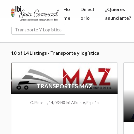
J
G
Ho
Direct
¿Quieres
u
u
me
orio
anunciarte?
m
í
C
Transporte Y Logística
p
a
A
t
C
T
o
10
of
14
Listings
·
Transporte y logística
E
o
t
G
m
h
A
O
e
e
R
d
m
r
TRANSPORTES MAZ
I
a
d
c
E
i
C. Pinoses, 14, 03440 Ibi, Alicante, España
i
t
S
n
a
c
o
l
o
W