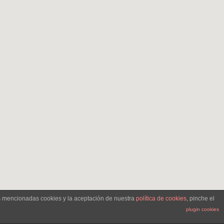
as mencionadas cookies y la aceptación de nuestra
política de cookies
, pinche el
plugin cookies