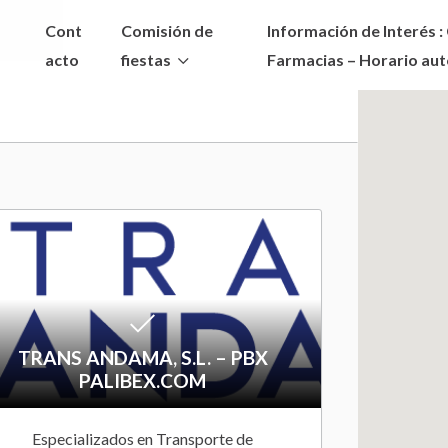
Cont
Comisión de
Información de Interés : 
acto
fiestas
Farmacias – Horario au
Noticias
Fotos
Vídeos
A
Revistas
d
d
t
TRANS ANDAMA, S.L. – PBX
PALIBEX.COM
o
Especializados en Transporte de
W