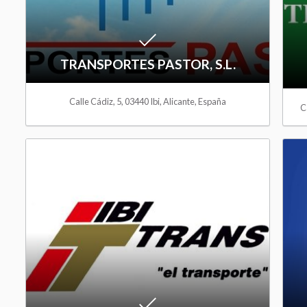
o
W
TRANSPORTES PASTOR, S.L.
i
s
Calle Cádiz, 5, 03440 Ibi, Alicante, España
C
h
A
l
d
i
d
s
t
t
o
W