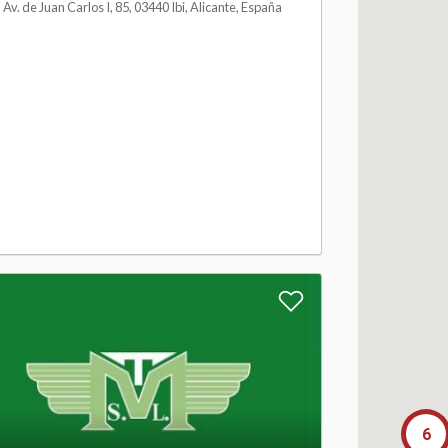
h
Av. de Juan Carlos I, 85, 03440 Ibi, Alicante, España
l
i
s
t
A
d
d
t
6